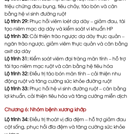
triệu chứng đau bụng, tiêu chảy, táo bón và cân
bằng hệ vi sinh đường ruột
Lộ trình 29:
Phục hồi viêm loét dạ dày – giảm đau, tái
tạo niêm mạc dạ dày và kiểm soát vi khuẩn HP
Lộ trình 30:
Cải thiện trào ngược dạ dày thực quản –
ngăn trào ngược, giảm viêm thực quản và cân bằng
axit dạ dày
Lộ trình 31:
Kiểm soát viêm đại tràng mãn tính – hỗ trợ
tái tạo niêm mạc ruột và cân bằng hệ tiêu hóa
Lộ trình 32:
Điều trị táo bón mãn tính – cải thiện nhu
động ruột và tăng cường sức khỏe đường ruột
Lộ trình 33:
Phục hồi hệ vi sinh đường ruột – cân bằng
lợi khuẩn, cải thiện tiêu hóa và tăng cường miễn dịch
Chương 6: Nhóm bệnh xương khớp
Lộ trình 34:
Điều trị thoát vị đĩa đệm – hỗ trợ giảm đau
cột sống, phục hồi đĩa đệm và tăng cường sức khỏe