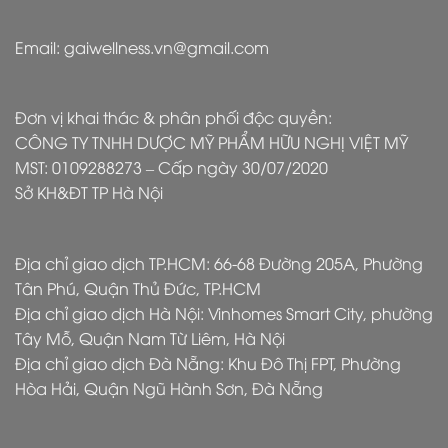
Email: gaiwellness.vn@gmail.com
Đơn vị khai thác & phân phối độc quyền:
CÔNG TY TNHH DƯỢC MỸ PHẨM HỮU NGHỊ VIỆT MỸ
MST: 0109288273 – Cấp ngày 30/07/2020
Sở KH&ĐT TP Hà Nội
Địa chỉ giao dịch TP.HCM: 66-68 Đường 205A, Phường
Tân Phú, Quận Thủ Đức, TP.HCM
Địa chỉ giao dịch Hà Nội: Vinhomes Smart City, phường
Tây Mỗ, Quận Nam Từ Liêm, Hà Nội
Địa chỉ giao dịch Đà Nẵng: Khu Đô Thị FPT, Phường
Hòa Hải, Quận Ngũ Hành Sơn, Đà Nẵng