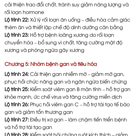
cải thiện trao đổi chất, tránh suy giảm năng lượng và
rối loạn hormone
Lộ trình 22:
Xử lý rối loạn ăn uống – điều hòa cảm giác
thèm ăn và thiết lập chế độ dinh dưỡng cân bằng
Lộ trình 23:
Hỗ trợ bệnh loãng xương do rối loạn
chuyển hóa – bổ sung vi chất, tăng cường mật độ
xương và phòng ngừa gãy xương
Chương 5: Nhóm bệnh gan và tiêu hóa
Lộ trình 24:
Cải thiện gan nhiễm mỡ – giảm mỡ gan,
phục hồi chức năng gan và ngăn ngừa biến chứng
Lộ trình 25:
Kiểm soát viêm gan B mãn tính – hỗ trợ gan
khỏe mạnh, ức chế virus và tăng cường miễn dịch
Lộ trình 26:
Phục hồi viêm gan C – hỗ trợ tái tạo tế bào
gan và giảm tổn thương gan
Lộ trình 27:
Điều trị xơ gan – làm chậm tiến triển bệnh
và hỗ trợ tái tạo gan
Lộ trình 28:
Kiểm soát hội chứng ruột kích thích – giảm