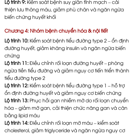
Lộ trình 9:
Kiểm soát bệnh suy giãn tĩnh mạch – cải
thiện lưu thông máu, giảm phù chân và ngăn ngừa
biến chứng huyết khối
Chương 4: Nhóm bệnh chuyển hóa & nội tiết
Lộ trình 10:
Kiểm soát bệnh tiểu đường type 2 – ổn định
đường huyết, giảm kháng insulin và ngăn ngừa biến
chứng
Lộ trình 11:
Điều chỉnh rối loạn đường huyết – phòng
ngừa tiền tiểu đường và giảm nguy cơ tiến triển thành
tiểu đường type 2
Lộ trình 12:
Kiểm soát bệnh tiểu đường type 1 – hỗ trợ
ổn định đường huyết và giảm nguy cơ biến chứng
Lộ trình 13:
Phục hồi gan nhiễm mỡ do rối loạn chuyển
hóa – giảm mỡ gan, cải thiện chức năng gan và cân
bằng lipid máu
Lộ trình 14:
Điều chỉnh rối loạn mỡ máu – kiểm soát
cholesterol, giảm triglyceride và ngăn ngừa nguy cơ