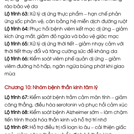
rào bảo vệ da
Lộ trình 63:
Xử lý dị ứng thực phẩm – hạn chế phản
ứng sốc phản vệ, cân bằng hệ miễn dịch đường ruột
Lộ trình 64:
Phục hồi bệnh viêm kết mạc dị ứng – giảm
kích ứng mắt, giảm đỏ ngứa và bảo vệ giác mạc
Lộ trình 65:
Xử lý dị ứng thời tiết – giảm nhạy cảm với
thời tiết thay đổi và tăng cường sức đề kháng da
Lộ trình 66:
Kiểm soát viêm phế quản dị ứng – giảm
viêm đường hô hấp, ngăn ngừa bùng phát khi giao
mùa
Chương 10: Nhóm bệnh thần kinh tâm lý
Lộ trình 67:
Kiểm soát bệnh trầm cảm mãn tính – giảm
căng thẳng, điều hòa serotonin và phục hồi cảm xúc
Lộ trình 68:
Kiểm soát bệnh Alzheimer sớm – làm chậm
tiến trình thoái hóa thần kinh và hỗ trợ trí nhớ
Lộ trình 69:
Hỗ trợ điều trị rối loạn lo âu – cải thiện giấc