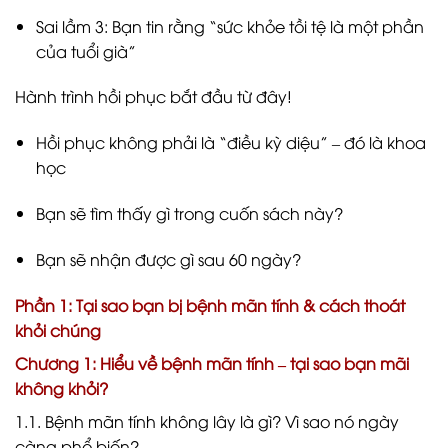
Sai lầm 3: Bạn tin rằng “sức khỏe tồi tệ là một phần
của tuổi già”
Hành trình hồi phục bắt đầu từ đây!
Hồi phục không phải là “điều kỳ diệu” – đó là khoa
học
Bạn sẽ tìm thấy gì trong cuốn sách này?
Bạn sẽ nhận được gì sau 60 ngày?
Phần 1: Tại sao bạn bị bệnh mãn tính & cách thoát
khỏi chúng
Chương 1: Hiểu về bệnh mãn tính – tại sao bạn mãi
không khỏi?
1.1. Bệnh mãn tính không lây là gì? Vì sao nó ngày
càng phổ biến?