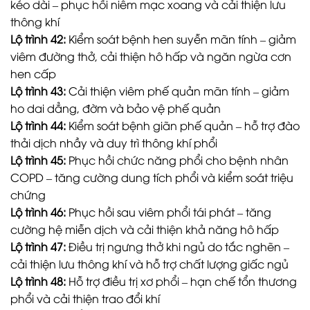
kéo dài – phục hồi niêm mạc xoang và cải thiện lưu
thông khí
Lộ trình 42:
Kiểm soát bệnh hen suyễn mãn tính – giảm
viêm đường thở, cải thiện hô hấp và ngăn ngừa cơn
hen cấp
Lộ trình 43:
Cải thiện viêm phế quản mãn tính – giảm
ho dai dẳng, đờm và bảo vệ phế quản
Lộ trình 44:
Kiểm soát bệnh giãn phế quản – hỗ trợ đào
thải dịch nhầy và duy trì thông khí phổi
Lộ trình 45:
Phục hồi chức năng phổi cho bệnh nhân
COPD – tăng cường dung tích phổi và kiểm soát triệu
chứng
Lộ trình 46:
Phục hồi sau viêm phổi tái phát – tăng
cường hệ miễn dịch và cải thiện khả năng hô hấp
Lộ trình 47:
Điều trị ngưng thở khi ngủ do tắc nghẽn –
cải thiện lưu thông khí và hỗ trợ chất lượng giấc ngủ
Lộ trình 48:
Hỗ trợ điều trị xơ phổi – hạn chế tổn thương
phổi và cải thiện trao đổi khí