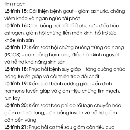
tim mạch
Lộ trình 15:
Cải thiện bệnh gout – giảm axit uric, chống
viêm khớp và ngăn ngừa tái phát
Lộ trình 16:
Cân bằng nội tiết tố ở phụ nữ – điều hòa
estrogen, giảm hội chứng tiền mãn kinh, hỗ trợ sức
khỏe sinh sản
Lộ trình 17:
Kiểm soát hội chứng buồng trứng đa nang
(PCOS) – cân bằng hormone, điều hòa kinh nguyệt
và hỗ trợ khả năng sinh sản
Lộ trình 18:
Phục hồi bệnh suy giáp – tăng cường chức
năng tuyến giáp và cải thiện trao đổi chất
Lộ trình 19:
Kiểm soát bệnh cường giáp – ổn định
hormone tuyến giáp và giảm triệu chứng tim mạch,
run tay
Lộ trình 20:
Kiểm soát béo phì do rối loạn chuyển hóa –
giảm mỡ nội tạng, cân bằng insulin và hỗ trợ giảm
cân bền vững
Lộ trình 21:
Phục hồi cơ thể sau giảm cân tiêu cực –