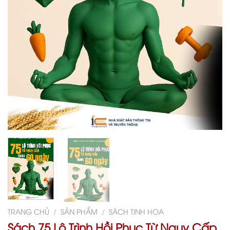
TRANG CHỦ
/
SẢN PHẨM
/
SÁCH TINH HOA
Sách 75 Lộ Trình Hồi Phục Từ Nguy Cấp