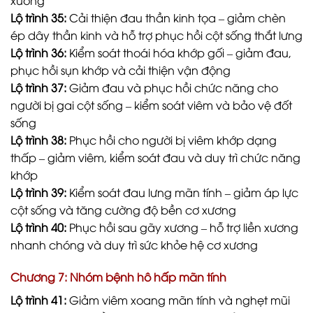
xương
Lộ trình 35:
Cải thiện đau thần kinh tọa – giảm chèn
ép dây thần kinh và hỗ trợ phục hồi cột sống thắt lưng
Lộ trình 36:
Kiểm soát thoái hóa khớp gối – giảm đau,
phục hồi sụn khớp và cải thiện vận động
Lộ trình 37:
Giảm đau và phục hồi chức năng cho
người bị gai cột sống – kiểm soát viêm và bảo vệ đốt
sống
Lộ trình 38:
Phục hồi cho người bị viêm khớp dạng
thấp – giảm viêm, kiểm soát đau và duy trì chức năng
khớp
Lộ trình 39:
Kiểm soát đau lưng mãn tính – giảm áp lực
cột sống và tăng cường độ bền cơ xương
Lộ trình 40:
Phục hồi sau gãy xương – hỗ trợ liền xương
nhanh chóng và duy trì sức khỏe hệ cơ xương
Chương 7: Nhóm bệnh hô hấp mãn tính
Lộ trình 41:
Giảm viêm xoang mãn tính và nghẹt mũi