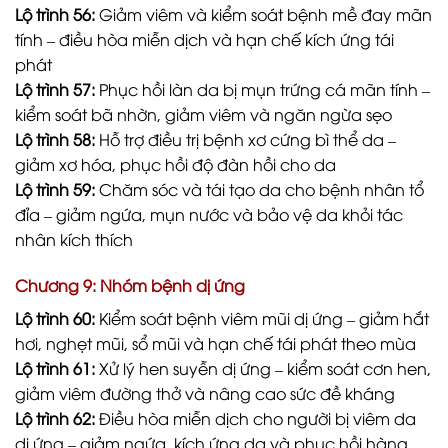
Lộ trình 56:
Giảm viêm và kiểm soát bệnh mề đay mãn
tính – điều hòa miễn dịch và hạn chế kích ứng tái
phát
Lộ trình 57:
Phục hồi làn da bị mụn trứng cá mãn tính –
kiểm soát bã nhờn, giảm viêm và ngăn ngừa sẹo
Lộ trình 58:
Hỗ trợ điều trị bệnh xơ cứng bì thể da –
giảm xơ hóa, phục hồi độ đàn hồi cho da
Lộ trình 59:
Chăm sóc và tái tạo da cho bệnh nhân tổ
đỉa – giảm ngứa, mụn nước và bảo vệ da khỏi tác
nhân kích thích
Chương 9: Nhóm bệnh dị ứng
Lộ trình 60:
Kiểm soát bệnh viêm mũi dị ứng – giảm hắt
hơi, nghẹt mũi, sổ mũi và hạn chế tái phát theo mùa
Lộ trình 61:
Xử lý hen suyễn dị ứng – kiểm soát cơn hen,
giảm viêm đường thở và nâng cao sức đề kháng
Lộ trình 62:
Điều hòa miễn dịch cho người bị viêm da
dị ứng – giảm ngứa, kích ứng da và phục hồi hàng