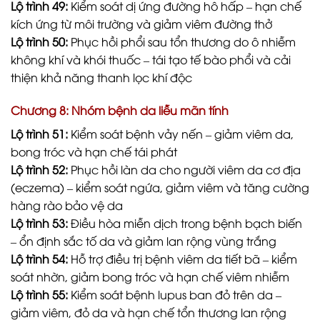
Lộ trình 49:
Kiểm soát dị ứng đường hô hấp – hạn chế
kích ứng từ môi trường và giảm viêm đường thở
Lộ trình 50:
Phục hồi phổi sau tổn thương do ô nhiễm
không khí và khói thuốc – tái tạo tế bào phổi và cải
thiện khả năng thanh lọc khí độc
Chương 8: Nhóm bệnh da liễu mãn tính
Lộ trình 51:
Kiểm soát bệnh vảy nến – giảm viêm da,
bong tróc và hạn chế tái phát
Lộ trình 52:
Phục hồi làn da cho người viêm da cơ địa
(eczema) – kiểm soát ngứa, giảm viêm và tăng cường
hàng rào bảo vệ da
Lộ trình 53:
Điều hòa miễn dịch trong bệnh bạch biến
– ổn định sắc tố da và giảm lan rộng vùng trắng
Lộ trình 54:
Hỗ trợ điều trị bệnh viêm da tiết bã – kiểm
soát nhờn, giảm bong tróc và hạn chế viêm nhiễm
Lộ trình 55:
Kiểm soát bệnh lupus ban đỏ trên da –
giảm viêm, đỏ da và hạn chế tổn thương lan rộng