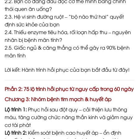
2.2. Bạn có đang đầu độc cơ thể mình bằng chính
thói quen ăn uống?
2.3. Hệ vi sinh đường ruột – “bộ não thứ hai” quyết
định sức khỏe của bạn
2.4. Thiếu enzyme tiêu hóa, rối loạn hấp thu – nguyên
nhân bị bệnh mãn tính?
2.5. Giấc ngủ & căng thẳng có thể gây ra 90% bệnh
mãn tính
Lời kết: Hành trình hồi phục của bạn bắt đầu từ đây!
Phần 2: 75 lộ trình hồi phục từ nguy cấp trong 60 ngày
Chương 3: Nhóm bệnh tim mạch & huyết áp
Lộ trình 1:
Phục hồi sau đột quỵ – cải thiện lưu thông
máu, tăng cường chức năng thần kinh và giảm nguy
cơ tái phát
Lộ trình 2:
Kiểm soát bệnh cao huyết áp – ổn định