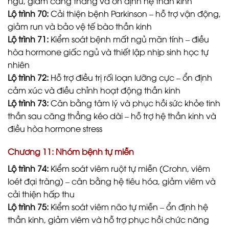
ngủ, giảm căng thẳng và ổn định hệ thần kinh
Lộ trình 70:
Cải thiện bệnh Parkinson – hỗ trợ vận động,
giảm run và bảo vệ tế bào thần kinh
Lộ trình 71:
Kiểm soát bệnh mất ngủ mãn tính – điều
hòa hormone giấc ngủ và thiết lập nhịp sinh học tự
nhiên
Lộ trình 72:
Hỗ trợ điều trị rối loạn lưỡng cực – ổn định
cảm xúc và điều chỉnh hoạt động thần kinh
Lộ trình 73:
Cân bằng tâm lý và phục hồi sức khỏe tinh
thần sau căng thẳng kéo dài – hỗ trợ hệ thần kinh và
điều hòa hormone stress
Chương 11: Nhóm bệnh tự miễn
Lộ trình 74:
Kiểm soát viêm ruột tự miễn (Crohn, viêm
loét đại tràng) – cân bằng hệ tiêu hóa, giảm viêm và
cải thiện hấp thu
Lộ trình 75:
Kiểm soát viêm não tự miễn – ổn định hệ
thần kinh, giảm viêm và hỗ trợ phục hồi chức năng